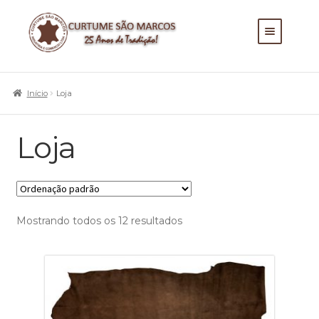
EMPRESA
Expandir m
RESPONSABILIDADE
Início
Loja
AMBIENTAL
PRODUTOS
Loja
ATENDIMENTO
Mostrando todos os 12 resultados